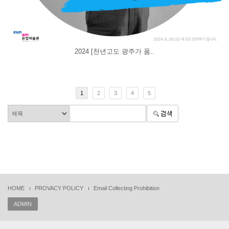
2024 [천년고도 광주가 품..
1
2
3
4
5
HOME
PROVACY POLICY
Email Collecting Prohibition
ADMIN