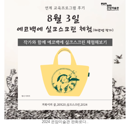
2024 은암미술관 판화로다..