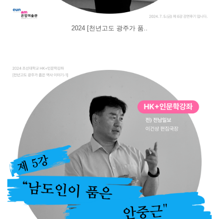
2024 [천년고도 광주가 품..