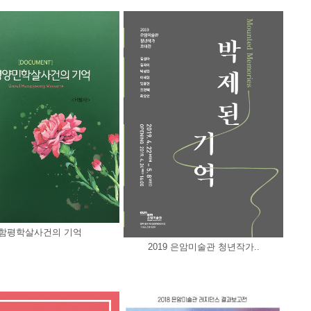
함평학살사건의 기억
2019 은암미술관 청년작가..