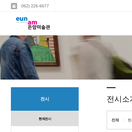
062) 226-6677
전시소
전시
현재전시
전체
현