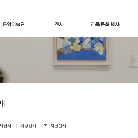
은암미술관
전시
교육/문화 행사
개
재전시
예정전시
지난전시