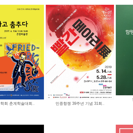
학회 춘계학술대회..
민중항쟁 39주년 기념 31회..