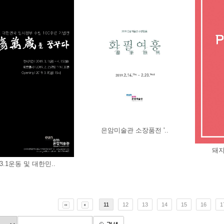
은암미술관 소장품전 '..
돼지
 3.1운동 및 대한민..
11
12
13
14
15
16
1