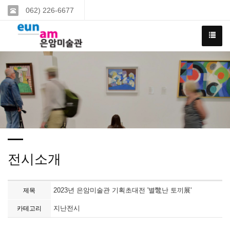
062) 226-6677
전시소개
2023년 은암미술관 기획초대전 '별鼈난 토끼展'
제목
지난전시
카테고리